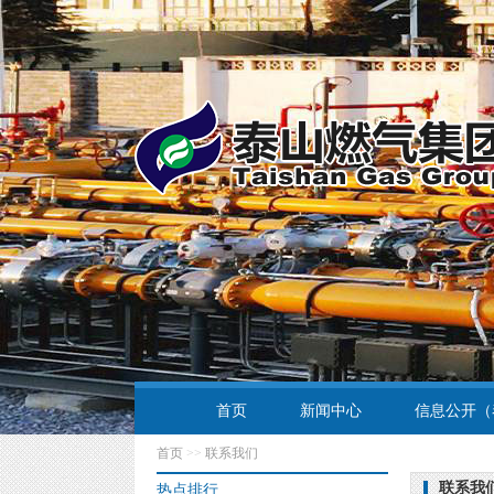
首页
新闻中心
信息公开（
首页
>>
联系我们
联系我
热点排行