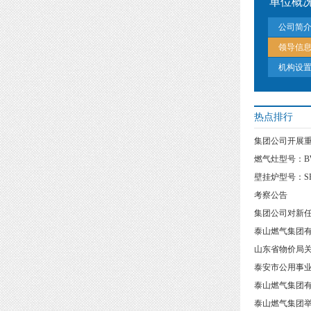
单位概
公司简
领导信
机构设
热点排行
集团公司开展
燃气灶型号：BWH
考察公告
泰山燃气集团
泰山燃气集团